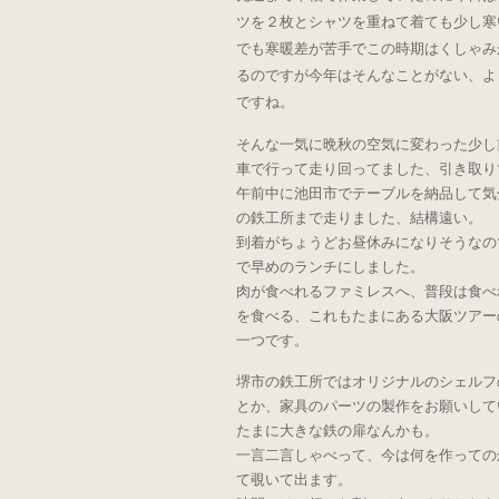
ツを２枚とシャツを重ねて着ても少し寒
でも寒暖差が苦手でこの時期はくしゃみ
るのですが今年はそんなことがない、よ
ですね。
そんな一気に晩秋の空気に変わった少し
車で行って走り回ってました、引き取り
午前中に池田市でテーブルを納品して気
の鉄工所まで走りました、結構遠い。
到着がちょうどお昼休みになりそうなの
で早めのランチにしました。
肉が食べれるファミレスへ、普段は食べ
を食べる、これもたまにある大阪ツアー
一つです。
堺市の鉄工所ではオリジナルのシェルフ
とか、家具のパーツの製作をお願いして
たまに大きな鉄の扉なんかも。
一言二言しゃべって、今は何を作っての
て覗いて出ます。