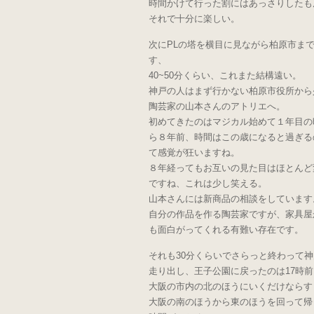
時間かけて行った割にはあっさりしたも
それで十分に楽しい。
次にPLの塔を横目に見ながら柏原市ま
す、
40~50分くらい、これまた結構遠い。
神戸の人はまず行かない柏原市役所から
陶芸家の山本さんのアトリエへ。
初めてきたのはマジカル始めて１年目の
ら８年前、時間はこの歳になると過ぎる
て感覚が狂いますね。
８年経ってもお互いの見た目はほとんど
ですね、これは少し笑える。
山本さんには新商品の相談をしています
自分の作品を作る陶芸家ですが、家具屋
も面白がってくれる有難い存在です。
それも30分くらいでさらっと終わって
走り出し、王子公園に戻ったのは17時前
大阪の市内の北のほうにいくだけならす
大阪の南のほうから東のほうを回って帰