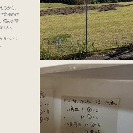
えるから。
他業種の作
、悩みが晴
楽しい。
が食べたく
。