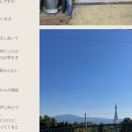
んですが、
でいきま
少し歩いて
時だったか
のが早すぎ
変わらない
。
からの相談
神戸に向けて
。
ぐだけど、
ってくると