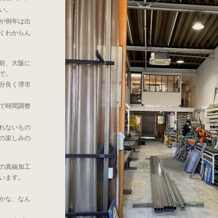
い。
が例年は出
くわからん
前、大阪に
で。
分良く堺市
で時間調整
れないもの
の楽しみの
の真鍮加工
います。
かな、なん