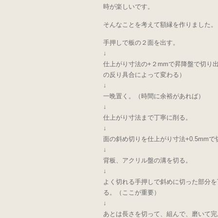
時が楽しいです。
そんなことを考えて額縁を作りました。
手押しで板の２面を出す。
↓
仕上がり寸法の+２mmで昇降盤で切り
の反り具合によって変わる）
↓
一晩置く。（時間に余裕があれば）
↓
仕上がり寸法まで丁寧に削る。
↓
面の斜め切りを仕上がり寸法+0.5mmで
↓
背板、アクリル盤の溝を切る。
↓
よく切れる手押しで斜めに切った部分を
る。（ここが重要）
↓
あとは長さを切って、組んで、磨いて完