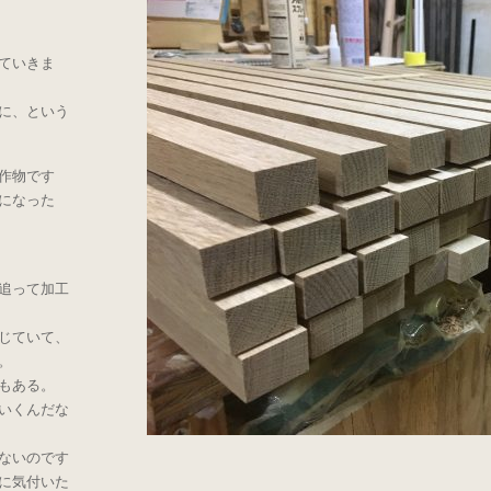
ていきま
に、という
作物です
になった
追って加工
じていて、
。
もある。
いくんだな
ないのです
に気付いた