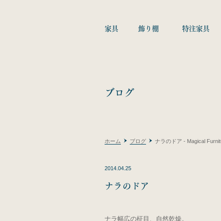
家具
飾り棚
特注家具
ブログ
ホーム
ブログ
ナラのドア - Magical Furnit
2014.04.25
ナラのドア
ナラ幅広の柾目、自然乾燥。