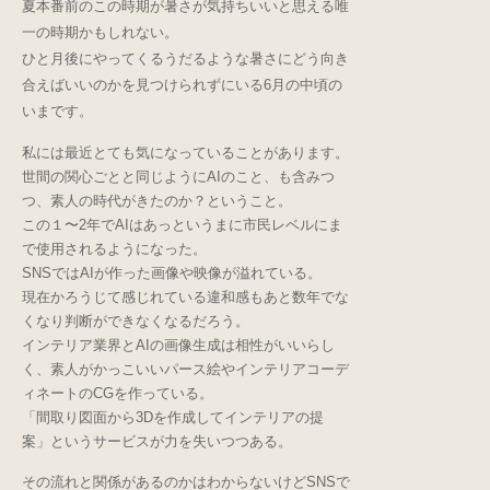
夏本番前のこの時期が暑さが気持ちいいと思える唯
一の時期かもしれない。
ひと月後にやってくるうだるような暑さにどう向き
合えばいいのかを見つけられずにいる6月の中頃の
いまです。
私には最近とても気になっていることがあります。
世間の関心ごとと同じようにAIのこと、も含みつ
つ、素人の時代がきたのか？ということ。
この１〜2年でAIはあっというまに市民レベルにま
で使用されるようになった。
SNSではAIが作った画像や映像が溢れている。
現在かろうじて感じれている違和感もあと数年でな
くなり判断ができなくなるだろう。
インテリア業界とAIの画像生成は相性がいいらし
く、素人がかっこいいパース絵やインテリアコーデ
ィネートのCGを作っている。
「間取り図面から3Dを作成してインテリアの提
案」というサービスが力を失いつつある。
その流れと関係があるのかはわからないけどSNSで