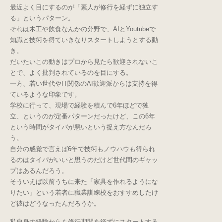
最近よく目にするのが「素人が修行を経ずに独立す
る」というパターン。
それは木工や飲食なんかの分野で、AIとYoutubeで
知識と技術を得ていきなりスタートしようとする動
き。
だいたいこの動きはプロから見たら歓迎されないこ
とで、よく批判されているのを目にする。
一方、若い世代やIT関係のAI歓迎派からは支持を得
ているような印象です。
学校に行って、現場で経験を積んで6年ほどで独
立、というのが定番パターンだったけど、この6年
という時間がタイパが悪いという捉え方なんだろ
う。
自分の感覚で言えば6年で技術もノウハウも得られ
るのはタイパがいいと思うのだけど世代間のギャッ
プはあるんだろう。
そういえば以前うちに来た「家具を作れるようにな
りたい」という若者に職業訓練校をおすすめしたけ
ど彼はどうなったんだろうか。
私自身の経験からも修行期間を経ずにスタートする