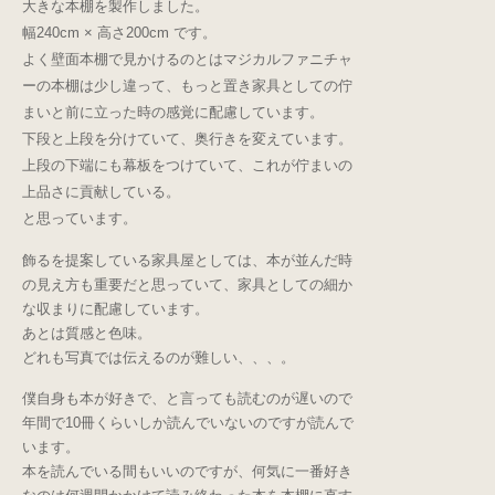
大きな本棚を製作しました。
幅240cm × 高さ200cm です。
よく壁面本棚で見かけるのとはマジカルファニチャ
ーの本棚は少し違って、もっと置き家具としての佇
まいと前に立った時の感覚に配慮しています。
下段と上段を分けていて、奥行きを変えています。
上段の下端にも幕板をつけていて、これが佇まいの
上品さに貢献している。
と思っています。
飾るを提案している家具屋としては、本が並んだ時
の見え方も重要だと思っていて、家具としての細か
な収まりに配慮しています。
あとは質感と色味。
どれも写真では伝えるのが難しい、、、。
僕自身も本が好きで、と言っても読むのが遅いので
年間で10冊くらいしか読んでいないのですが読んで
います。
本を読んでいる間もいいのですが、何気に一番好き