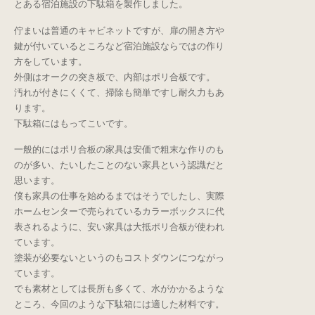
とある宿泊施設の下駄箱を製作しました。
佇まいは普通のキャビネットですが、扉の開き方や
鍵が付いているところなど宿泊施設ならではの作り
方をしています。
外側はオークの突き板で、内部はポリ合板です。
汚れが付きにくくて、掃除も簡単ですし耐久力もあ
ります。
下駄箱にはもってこいです。
一般的にはポリ合板の家具は安価で粗末な作りのも
のが多い、たいしたことのない家具という認識だと
思います。
僕も家具の仕事を始めるまではそうでしたし、実際
ホームセンターで売られているカラーボックスに代
表されるように、安い家具は大抵ポリ合板が使われ
ています。
塗装が必要ないというのもコストダウンにつながっ
ています。
でも素材としては長所も多くて、水がかかるような
ところ、今回のような下駄箱には適した材料です。