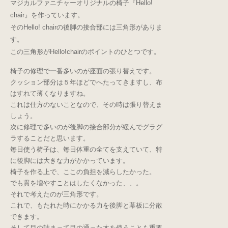
マジカルファニチャーオリジナルの椅子『Hello!
chair』を作っています。
そのHello! chairの後脚の接合部には三角形がありま
す。
この三角形がHello!chairのポイントのひとつです。
椅子の修理で一番多いのが座面の張り替えです。
クッション部分は５年ほどでへたってきますし、布
はすれて薄くなりますね。
これは仕方のないことなので、その時は張り替えま
しょう。
次に修理で多いのが後脚の接合部分が緩んでグラグ
ラすることだと思います。
毎日使う椅子は、毎日体重の全てを支えていて、特
に後脚には大きな力がかかっています。
椅子を作る上で、ここの負担を減らしたかった。
でも貫を増やすことはしたくなかった、、。
それで考えたのが三角形です。
これで、もたれた時にかかる力を後脚と幕板に分散
できます。
そして目の詰まって目の通った木を使うことも重要