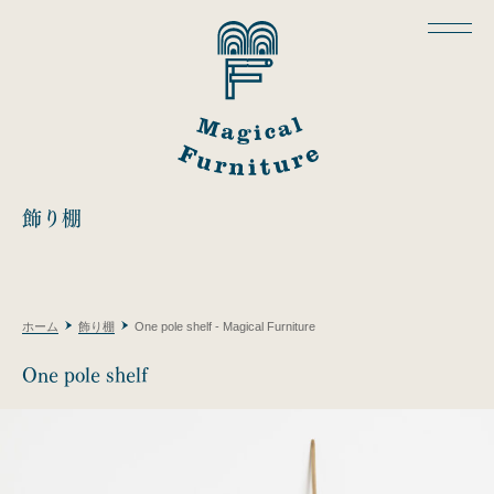
飾り棚
ホーム
飾り棚
One pole shelf - Magical Furniture
One pole shelf