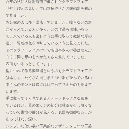
昨年の秋に大阪府堺市で催されたクラフトフェア
『灯しびとの集い』で山本拓也さんの陶磁器を初め
て見ました。
陶芸家の人は多く出店していました。岐阜などの窯
元から来ている人が多く、どの作品も個性があっ
て、来ている人も楽しそうに手に取って微妙な形の
違い、質感や色を吟味しているように見えました。
そのクラフトフェアの中でも山本さんの器はぜんぶ
白くて同じ形のものがたくさん並んでいました。
表面もつるっとしています。
型にいれて作る陶磁器というのもクラフトフェアで
は珍しく、たくさん同じ形の白い器が並んでいる山
本さんのテントは僕には目立って見えたのを覚えて
います。
手に取ってよく見てみるとオーソドックスな形をし
ているけど、器のエッジの部分は釉薬が少し薄くな
っていて素地の部分が見える。表面も微妙なムラが
あって味わい深い。
シンプルな使い易い工業的なデザインをしつつ工芸